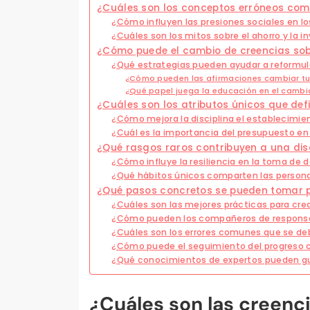
¿Cuáles son los conceptos erróneos comu
¿Cómo influyen las presiones sociales en l
¿Cuáles son los mitos sobre el ahorro y la i
¿Cómo puede el cambio de creencias sobre
¿Qué estrategias pueden ayudar a reformula
¿Cómo pueden las afirmaciones cambiar tu
¿Qué papel juega la educación en el cambi
¿Cuáles son los atributos únicos que defi
¿Cómo mejora la disciplina el establecimie
¿Cuál es la importancia del presupuesto en
¿Qué rasgos raros contribuyen a una disc
¿Cómo influye la resiliencia en la toma de 
¿Qué hábitos únicos comparten las person
¿Qué pasos concretos se pueden tomar pa
¿Cuáles son las mejores prácticas para cre
¿Cómo pueden los compañeros de responsabi
¿Cuáles son los errores comunes que se debe
¿Cómo puede el seguimiento del progreso c
¿Qué conocimientos de expertos pueden gui
¿Cuáles son las creenc