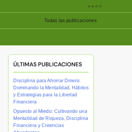
< < < <
Todas las publicaciones
ÚLTIMAS PUBLICACIONES
Disciplina para Ahorrar Dinero:
Dominando la Mentalidad, Hábitos
y Estrategias para la Libertad
Financiera
Opuesto al Miedo: Cultivando una
Mentalidad de Riqueza, Disciplina
Financiera y Creencias