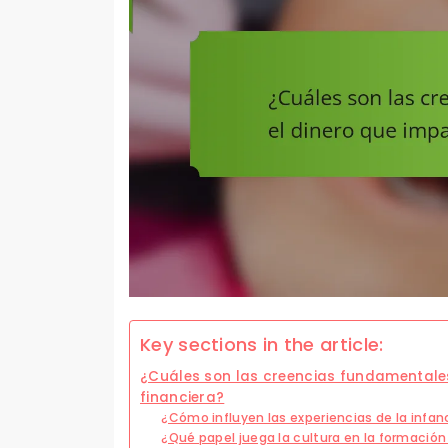
Key sections in the article:
¿Cuáles son las creencias fundamentales
financiera?
¿Cómo influyen las experiencias de la infan
¿Qué papel juega la cultura en la formación