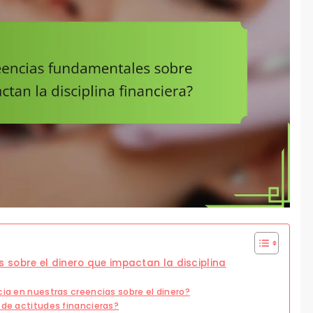
 sobre el dinero que impactan la disciplina
cia en nuestras creencias sobre el dinero?
 de actitudes financieras?