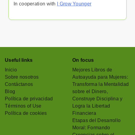
In cooperation with
I Grow Younger
Useful links
On focus
Inicio
Mejores Libros de
Sobre nosotros
Autoayuda para Mujeres:
Contáctanos
Transforma la Mentalidad
Blog
sobre el Dinero,
Política de privacidad
Construye Disciplina y
Términos of Use
Logra la Libertad
Política de cookies
Financiera
Etapas del Desarrollo
Moral: Formando
Creencias sobre el