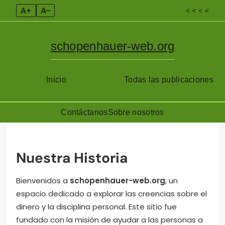
A+
A–
< < < <
schopenhauer-web.org
Inicio
Todas las publicaciones
Contáctanos
Sobre nosotros
Skip
to
content
Nuestra Historia
Bienvenidos a
schopenhauer-web.org
, un
espacio dedicado a explorar las creencias sobre el
dinero y la disciplina personal. Este sitio fue
fundado con la misión de ayudar a las personas a