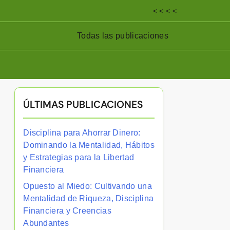
< < < <
Todas las publicaciones
ÚLTIMAS PUBLICACIONES
Disciplina para Ahorrar Dinero:
Dominando la Mentalidad, Hábitos
y Estrategias para la Libertad
Financiera
Opuesto al Miedo: Cultivando una
Mentalidad de Riqueza, Disciplina
Financiera y Creencias
Abundantes