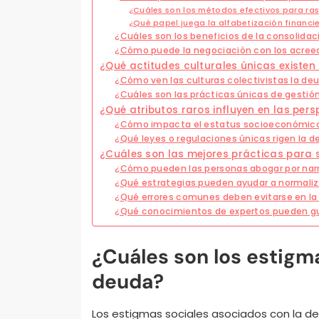
¿Cuáles son los métodos efectivos para ra
¿Qué papel juega la alfabetización financi
¿Cuáles son los beneficios de la consolida
¿Cómo puede la negociación con los acreedo
¿Qué actitudes culturales únicas existen
¿Cómo ven las culturas colectivistas la deu
¿Cuáles son las prácticas únicas de gestió
¿Qué atributos raros influyen en las per
¿Cómo impacta el estatus socioeconómico 
¿Qué leyes o regulaciones únicas rigen la d
¿Cuáles son las mejores prácticas para 
¿Cómo pueden las personas abogar por narr
¿Qué estrategias pueden ayudar a normaliza
¿Qué errores comunes deben evitarse en la
¿Qué conocimientos de expertos pueden gui
¿Cuáles son los estigm
deuda?
Los estigmas sociales asociados con la deuda