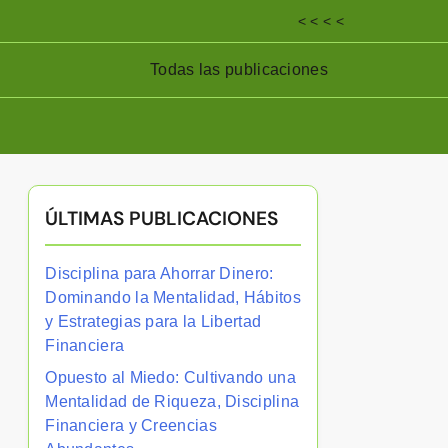
< < < <
Todas las publicaciones
ÚLTIMAS PUBLICACIONES
Disciplina para Ahorrar Dinero:
Dominando la Mentalidad, Hábitos
y Estrategias para la Libertad
Financiera
Opuesto al Miedo: Cultivando una
Mentalidad de Riqueza, Disciplina
Financiera y Creencias