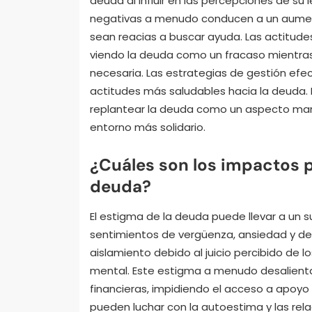
deuda al influir en las percepciones de su
negativas a menudo conducen a un aument
sean reacias a buscar ayuda. Las actitude
viendo la deuda como un fracaso mientras
necesaria. Las estrategias de gestión efe
actitudes más saludables hacia la deuda.
replantear la deuda como un aspecto mane
entorno más solidario.
¿Cuáles son los impactos p
deuda?
El estigma de la deuda puede llevar a un su
sentimientos de vergüenza, ansiedad y d
aislamiento debido al juicio percibido de 
mental. Este estigma a menudo desalienta 
financieras, impidiendo el acceso a apoyo
pueden luchar con la autoestima y las rela