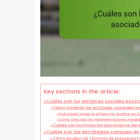
Key sections in the article:
¿Cuáles son los estigmas sociales asoc
¿Cómo moldean las actitudes culturales la
¿Qué papel juega la influencia familiar en 
¿Cómo afectan las representaciones mediát
¿Cuáles son los impactos psicológicos del
¿Cuáles son las estrategias comunes de
¿Cómo ayudan las técnicas de presupuestac