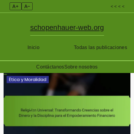
A+
A–
< < < <
schopenhauer-web.org
Inicio
Todas las publicaciones
Contáctanos
Sobre nosotros
Skip
Ética y Moralidad
to
content