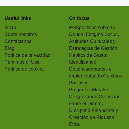
Useful links
On focus
Inicio
Perspectivas sobre la
Sobre nosotros
Deuda: Estigma Social,
Contáctanos
Actitudes Culturales y
Blog
Estrategias de Gestión
Política de privacidad
Hábitos de Gasto:
Términos of Use
Identificando
Política de cookies
Desencadenantes e
Implementando Cambios
Positivos
Preguntas Morales:
Desglosando Creencias
sobre el Dinero,
Disciplina Financiera y
Creación de Riqueza
Ética