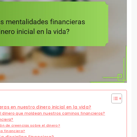
as en nuestro dinero inicial en la vida?
l dinero que moldean nuestros caminos financieros?
nciera?
ón de creencias sobre el dinero?
a financiera?