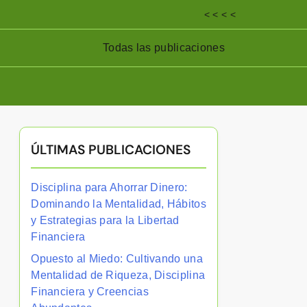
< < < <
Todas las publicaciones
ÚLTIMAS PUBLICACIONES
Disciplina para Ahorrar Dinero:
Dominando la Mentalidad, Hábitos
y Estrategias para la Libertad
Financiera
Opuesto al Miedo: Cultivando una
Mentalidad de Riqueza, Disciplina
Financiera y Creencias