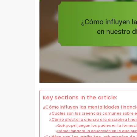
Key sections in the article:
¿Cómo influyen las mentalidades financier
¿Cuáles son las creencias comunes sobre e
¿Cómo afecta la crianza a la disciplina fina
¿Qué papel juegan los padres en la formaci
¿Cómo impacta la educación en la disciplin