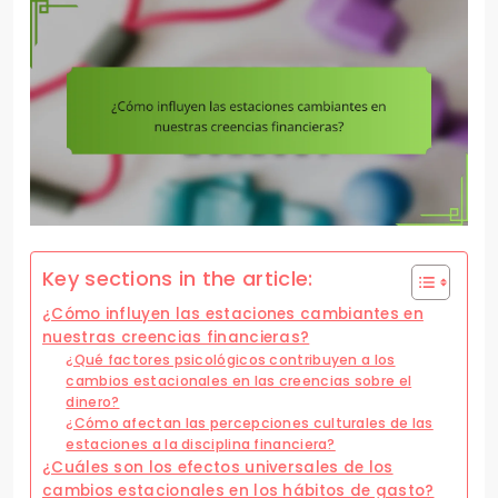
Key sections in the article:
¿Cómo influyen las estaciones cambiantes en
nuestras creencias financieras?
¿Qué factores psicológicos contribuyen a los
cambios estacionales en las creencias sobre el
dinero?
¿Cómo afectan las percepciones culturales de las
estaciones a la disciplina financiera?
¿Cuáles son los efectos universales de los
cambios estacionales en los hábitos de gasto?